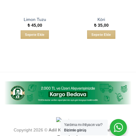
Limon Tuzu
Köri
₺
45,00
₺
35,00
Sepete Ekle
Sepete Ekle
Yardıma mı ihtiyacın var?
Copyright 2026 ©
Adil Kayişoğlu , Turkuaz Tarafından
Bizimle görüş