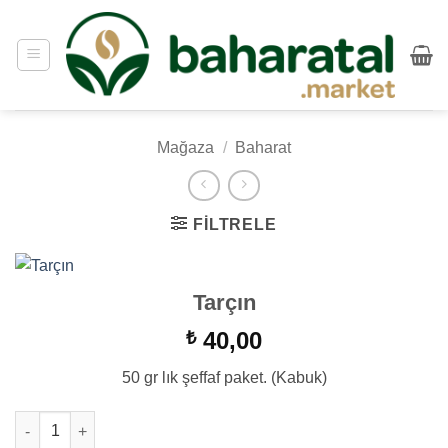
İçeriğe
atla
Mağaza
/
Baharat
FILTRELE
Tarçın
40,00
₺
50 gr lık şeffaf paket. (Kabuk)
Tarçın adet