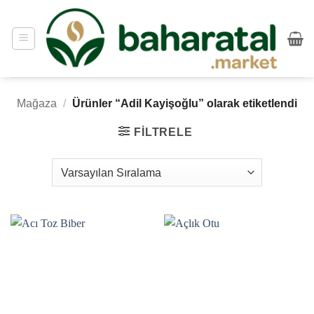
İçeriğe
atla
Mağaza
/
Ürünler “Adil Kayişoğlu” olarak etiketlendi
FILTRELE