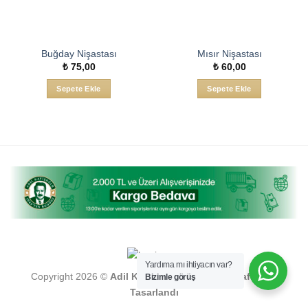
Buğday Nişastası
Mısır Nişastası
₺
75,00
₺
60,00
Sepete Ekle
Sepete Ekle
Yardıma mı ihtiyacın var?
Copyright 2026 ©
Adil Kayişoğlu , Turkuaz Tarafından
Bizimle görüş
Tasarlandı