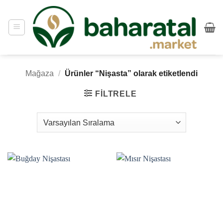
İçeriğe
atla
Mağaza
/
Ürünler “Nişasta” olarak etiketlendi
FILTRELE