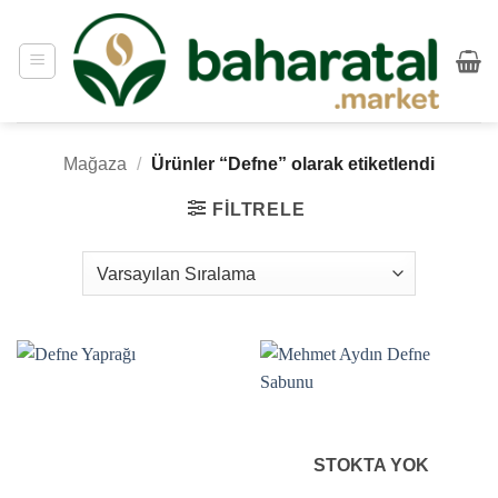
İçeriğe
atla
Mağaza
/
Ürünler “Defne” olarak etiketlendi
FILTRELE
STOKTA YOK