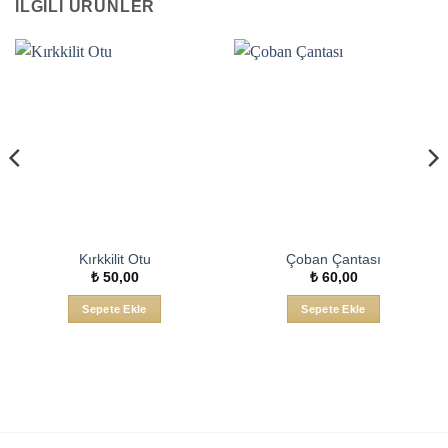
İLGILI ÜRÜNLER
Kırkkilit Otu
Çoban Çantası
₺
50,00
₺
60,00
Sepete Ekle
Sepete Ekle