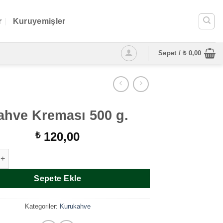
r
Kuruyemişler
Sepet /
₺
0,00
ahve Kreması 500 g.
120,00
₺
ması 500 g. adet
Sepete Ekle
Kategoriler:
Kurukahve