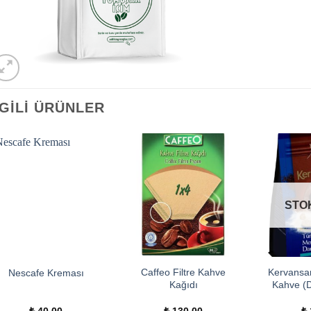
LGILI ÜRÜNLER
STO
Caffeo Filtre Kahve
Kervansar
Nescafe Kreması
Kağıdı
Kahve (D