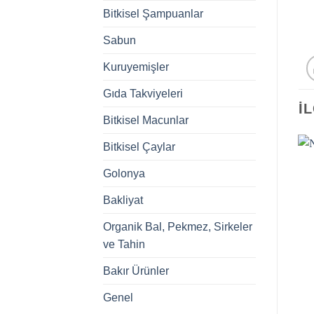
Bitkisel Şampuanlar
Sabun
Kuruyemişler
Gıda Takviyeleri
İ
Bitkisel Macunlar
Bitkisel Çaylar
Golonya
Bakliyat
Organik Bal, Pekmez, Sirkeler
ve Tahin
Bakır Ürünler
Adil Kayişoğlu Türk
Kervansaray 7 Karışımlı
Kahvesi 250 g. (
Kahve (Kakuleli)
Genel
Hediyelik Ambalaj)