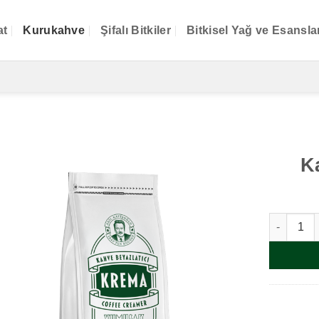
at
Kurukahve
Şifalı Bitkiler
Bitkisel Yağ ve Esansla
K
Kahve Kre