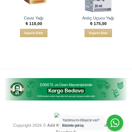
Ceviz Yağı
Ardıç Uçucu Yağı
₺
110,00
₺
175,00
Sepete Ekle
Sepete Ekle
Yardıma mı ihtiyacın var?
Copyright 2026 ©
Adil Kayişoğlu , Turkuaz Tarafından
Bizimle görüş
Tasarlandı