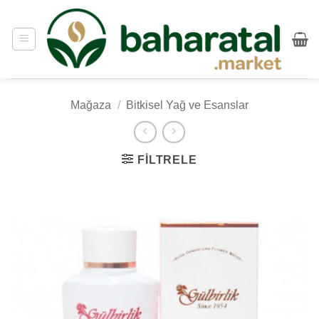
İçeriğe
atla
Mağaza
/
Bitkisel Yağ ve Esanslar
FILTRELE