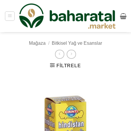
İçeriğe
atla
Mağaza
/
Bitkisel Yağ ve Esanslar
FILTRELE