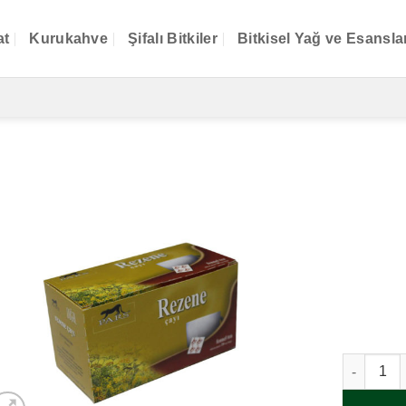
at
Kurukahve
Şifalı Bitkiler
Bitkisel Yağ ve Esansla
Rezene Ça