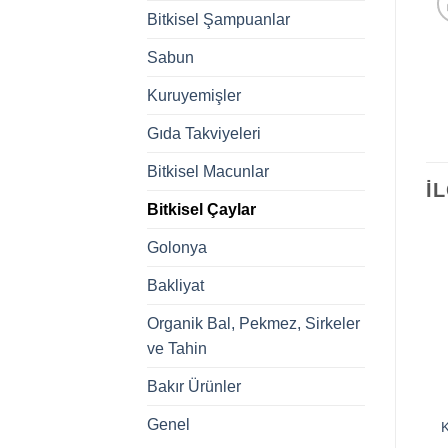
Bitkisel Şampuanlar
Sabun
Kuruyemişler
Gıda Takviyeleri
Bitkisel Macunlar
İ
Bitkisel Çaylar
Golonya
Bakliyat
Organik Bal, Pekmez, Sirkeler
ve Tahin
Bakır Ürünler
Genel
Biberiye Bardak Poşet
K
Atom Çayı
Çay