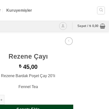
r
Kuruyemişler
Sepet /
₺
0,00
Rezene Çayı
45,00
₺
Rezene Bardak Poşet Çay 20’li
Fennel Tea
yı adet