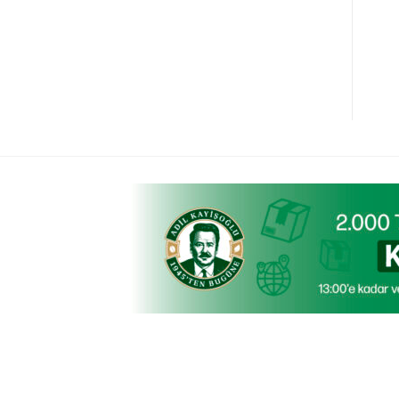
₺
40,00
₺
85,00
Sepete Ekle
Sepete Ekle