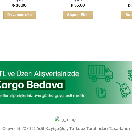
₺
30,00
₺
55,00
₺
Devamını oku
Sepete Ekle
Sep
Copyright 2026 ©
Adil Kayişoğlu , Turkuaz Tarafından Tasarlandı