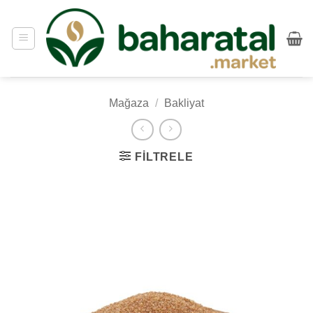
İçeriğe
atla
Mağaza
/
Bakliyat
FILTRELE