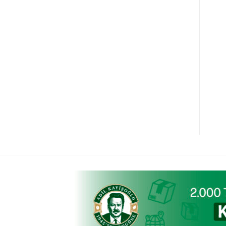
Kakao
Çemen Baharatı
₺
175,00
₺
110,00
Sepete Ekle
Sepete Ekle