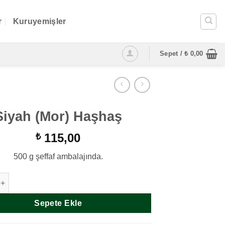
r
Kuruyemişler
Sepet /
₺
0,00
Siyah (Mor) Haşhaş
115,00
₺
500 g şeffaf ambalajında.
r) Haşhaş adet
Sepete Ekle