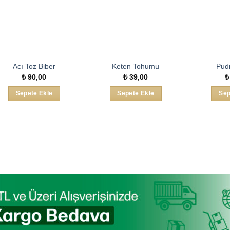
Acı Toz Biber
Keten Tohumu
Pud
₺
90,00
₺
39,00
₺
Sepete Ekle
Sepete Ekle
Sep