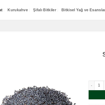
at
Kurukahve
Şifalı Bitkiler
Bitkisel Yağ ve Esansla
Siyah (Mo